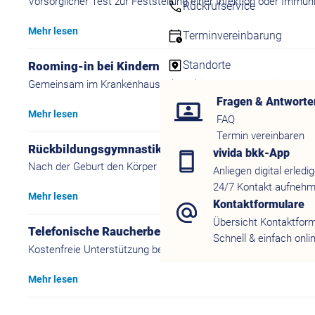
Vorsorglicher Test zur Feststellung einer Infektion oder Immu
Rückrufservice
Mehr lesen
Terminvereinbarung
Standorte
Rooming-in bei Kindern
Gemeinsam im Krankenhaus: Eltern können ihr Kind während de
Fragen & Antworte
Mehr lesen
FAQ
Termin vereinbaren
Rückbildungsgymnastik
vivida bkk-App
Nach der Geburt den Körper stärken: Rückbildungsgymnastik unt
Anliegen digital erledi
24/7 Kontakt aufneh
Mehr lesen
Kontaktformulare
Übersicht Kontaktfor
Telefonische Raucherberatung
Schnell & einfach onli
Kostenfreie Unterstützung beim Rauchstopp: Die telefonische B
Mehr lesen