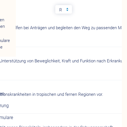
R
gen
men
rühzeitig, helfen bei Anträgen und begleiten den Weg zu passenden M
mulare
ne
nterstützung von Beweglichkeit, Kraft und Funktion nach Erkrankun
gen
ionskrankheiten in tropischen und fernen Regionen vor.
erung
rmulare