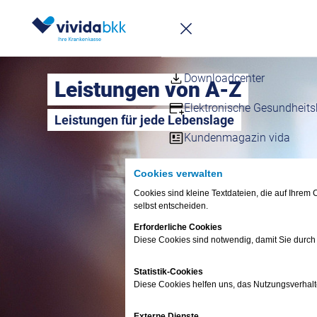
Newsletter
Infomappe
Downloadcenter
Leistungen von A-Z
Elektronische Gesundheits
Leistungen für jede Lebenslage
Kundenmagazin vida
Kunden werben
Cookies verwalten
Cookies sind kleine Textdateien, die auf Ihre
Häufige Fragen – FAQs
selbst entscheiden.
Erforderliche Cookies
Fragen & Antworte
Diese Cookies sind notwendig, damit Sie durch
FAQ
Termin vereinbaren
Statistik-Cookies
vivida bkk-App
Diese Cookies helfen uns, das Nutzungsverhalt
Anliegen digital erledi
Externe Dienste