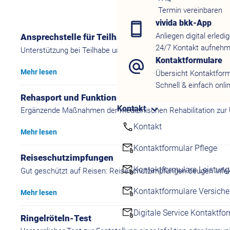
Termin vereinbaren
vivida bkk-App
Anliegen digital erledi
Ansprechstelle für Teilhabe und Rehabilitation
24/7 Kontakt aufneh
Unterstützung bei Teilhabe und Rehabilitation: Wir beraten f
Kontaktformulare
Mehr lesen
Übersicht Kontaktfor
Schnell & einfach onli
Rehasport und Funktionstraining
Kontakt
Ergänzende Maßnahmen der medizinischen Rehabilitation zur U
Kontakt
Mehr lesen
Kontaktformular Pflege
Reiseschutzimpfungen
Kontaktformulare Leistun
Gut geschützt auf Reisen: Reiseschutzimpfungen beugen Infekt
Kontaktformulare Versich
Mehr lesen
Digitale Service Kontaktfo
Ringelröteln-Test