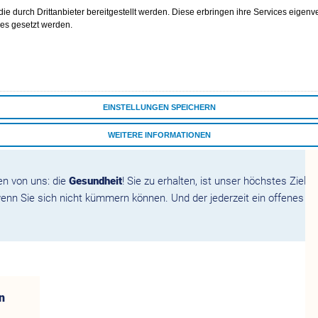
men
e durch Drittanbieter bereitgestellt werden. Diese erbringen ihre Services eigenve
ies gesetzt werden.
mulare
ne
EINSTELLUNGEN SPEICHERN
WEITERE INFORMATIONEN
ALLE COOKIES AKZEPTIEREN
en von uns: die
Gesundheit
! Sie zu erhalten, ist unser höchstes Ziel. 
enn Sie sich nicht kümmern können. Und der jederzeit ein offenes Ohr
n