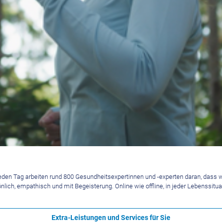
Jeden Tag arbeiten rund 800 Gesundheitsexpertinnen und -experten daran, dass 
ich, empathisch und mit Begeisterung. Online wie offline, in jeder Lebenssituat
Extra-Leistungen und Services für Sie