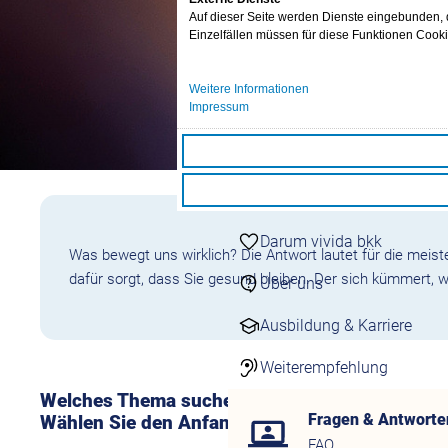
24/7 Kontakt aufneh
Auf dieser Seite werden Dienste eingebunden, di
Kontaktformulare
Einzelfällen müssen für diese Funktionen Cook
Übersicht Kontaktfor
Schnell & einfach onli
Weitere Informationen
Impressum
Darum vivida bkk
vivida bkk
Auszeichnungen
Darum vivida bkk
Was bewegt uns wirklich? Die Antwort lautet für die meist
dafür sorgt, dass Sie gesund bleiben. Der sich kümmert, w
Über uns
Ausbildung & Karriere
Weiterempfehlung
Welches Thema suchen Sie?
Fragen & Antworte
Wählen Sie den Anfangsbuchstaben:
FAQ