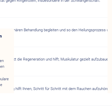
nität gegen Ringelröteln, insbesondere in der Schwangerschaft.
r stationären Behandlung begleiten und so den Heilungsprozess unt
n
erstützt die Regeneration und hilft, Muskulatur gezielt aufzubauen.
gen
men
mulare
ne
eratung hilft Ihnen, Schritt für Schritt mit dem Rauchen aufzuhören.