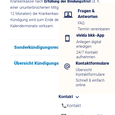
Krankenkasse nach
Erfüllung der Bindungsfrist
(d. h.
einer ununterbrochenen Mitgliedschaft von mindestens
Fragen &
12 Monaten) die Krankenkasse wechseln. Die
Antworten
Kündigung wird zum Ende des übernächsten
FAQ
Kalendermonats wirksam.
Termin vereinbaren
vivida bkk-App
Anliegen digital
erledigen
Sonderkündigungsrecht
24/7 Kontakt
aufnehmen
Übersicht Kündigungsfristen
Kontaktformulare
Übersicht
Kontaktformulare
Schnell & einfach
online
Kontakt
Kontakt