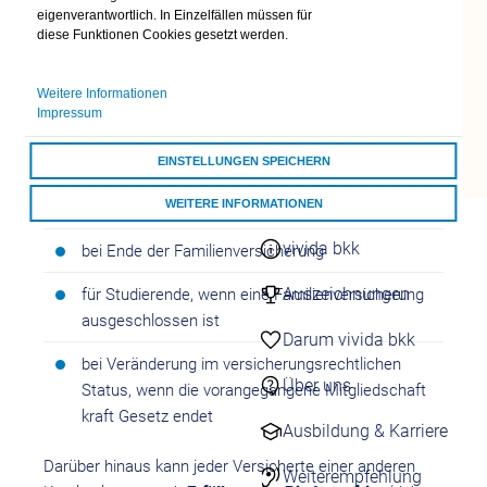
eigenverantwortlich. In Einzelfällen müssen für
24/7 Kontakt
diese Funktionen Cookies gesetzt werden.
aufnehmen
Egal, wo Sie in Deutschland leben oder arbeiten – die
Kontaktformulare
vivida bkk ist die erste Adresse für Sie!
Weitere Informationen
Übersicht
Ein Beitritt ist
sofort
möglich,
Impressum
Kontaktformulare
Schnell & einfach
online
EINSTELLUNGEN SPEICHERN
bei erstmaliger Aufnahme einer Beschäftigung
WEITERE INFORMATIONEN
bei Beginn einer Ausbildung
Darum vivida bkk
vivida bkk
ALLE COOKIES AKZEPTIEREN
bei Ende der Familienversicherung
Auszeichnungen
für Studierende, wenn eine Familienversicherung
ausgeschlossen ist
Darum vivida bkk
bei Veränderung im versicherungsrechtlichen
Über uns
Status, wenn die vorangegangene Mitgliedschaft
kraft Gesetz endet
Ausbildung & Karriere
Darüber hinaus kann jeder Versicherte einer anderen
Weiterempfehlung