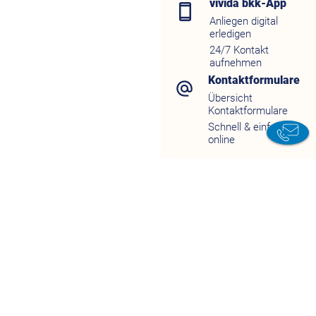
vivida bkk-App
Anliegen digital
erledigen
24/7 Kontakt
aufnehmen
Kontaktformulare
Übersicht
Kontaktformulare
Schnell & einfach
online
K
Chat
vivi
App
Servi
Kontakt
d
Wissen
J