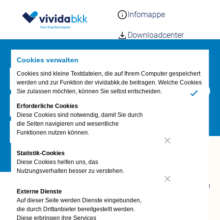
Infomappe
Downloadcenter
Elektronische
Cookies verwalten
Gesundheitskarte
Cookies sind kleine Textdateien, die auf Ihrem Computer gespeichert
Wann können Sie
werden und zur Funktion der vividabkk.de beitragen. Welche Cookies
Kundenmagazin vida
Sie zulassen möchten, können Sie selbst entscheiden.
Mitglied der vivida bkk
Ja
Kunden werben
Erforderliche Cookies
Diese Cookies sind notwendig, damit Sie durch
die Seiten navigieren und wesentliche
Häufige Fragen – FAQs
werden?
Funktionen nutzen können.
Nein
Fragen &
Statistik-Cookies
Antworten
Diese Cookies helfen uns, das
Nutzungsverhalten besser zu verstehen.
FAQ
Termin vereinbaren
Nein
Voraussetzungen auf einen
Externe Dienste
vivida bkk-App
Auf dieser Seite werden Dienste eingebunden,
Blick
Anliegen digital
die durch Drittanbieter bereitgestellt werden.
erledigen
Diese erbringen ihre Services