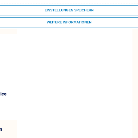
men
EINSTELLUNGEN SPEICHERN
mulare
WEITERE INFORMATIONEN
ne
ALLE COOKIES AKZEPTIEREN
ice
:
n