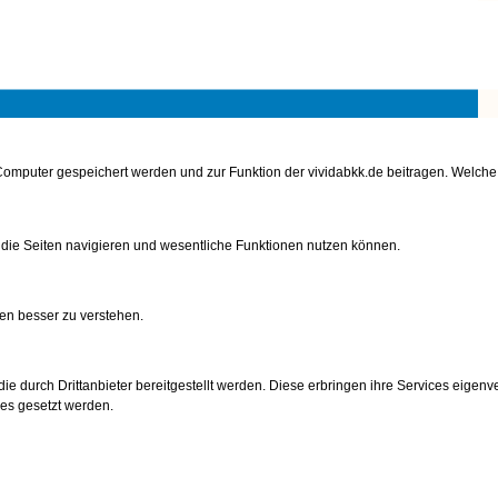
karte
m Computer gespeichert werden und zur Funktion der vividabkk.de beitragen. Welc
 die Seiten navigieren und wesentliche Funktionen nutzen können.
en besser zu verstehen.
n
e durch Drittanbieter bereitgestellt werden. Diese erbringen ihre Services eigenve
ies gesetzt werden.
gen