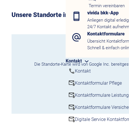
Termin vereinbaren
vivida bkk-App
Unsere Standorte im Überblick:
Anliegen digital erledi
24/7 Kontakt aufneh
Kontaktformulare
Übersicht Kontaktfor
Ihre Postleitzahl
Schnell & einfach onli
Kontakt
Die Standorte-Karte wird von Google Inc. bereitges
Listenansicht
Kartenansicht
Kontakt
Kontaktformular Pflege
Kontaktformulare Leistun
Kontaktformulare Versich
Digitale Service Kontaktfo