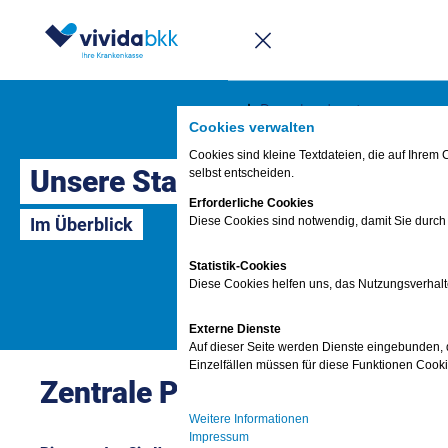
Newsletter
Infomappe
Downloadcenter
Cookies verwalten
Elektronische Gesundheits
Cookies sind kleine Textdateien, die auf Ihre
Unsere Standorte
selbst entscheiden.
Kundenmagazin vida
Erforderliche Cookies
Im Überblick
Diese Cookies sind notwendig, damit Sie durch
Kunden werben
Statistik-Cookies
Häufige Fragen – FAQs
Diese Cookies helfen uns, das Nutzungsverhalt
Fragen & Antworte
Externe Dienste
Auf dieser Seite werden Dienste eingebunden, di
FAQ
Einzelfällen müssen für diese Funktionen Cook
Termin vereinbaren
Zentrale Post-Anschrift:
vivida bkk-App
Weitere Informationen
Anliegen digital erledi
Impressum