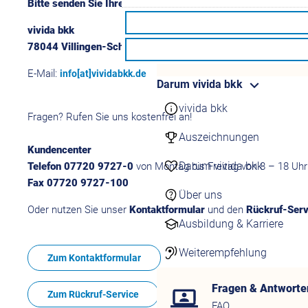
24/7 Kontakt aufneh
Bitte senden Sie Ihre Post immer an folgende Anschrift:
Kontaktformulare
vivida bkk
Übersicht Kontaktfor
78044 Villingen-Schwenningen
Schnell & einfach onli
E-Mail:
info[at]vividabkk.de
Darum vivida bkk
vivida bkk
Fragen? Rufen Sie uns kostenfrei an!
Auszeichnungen
Kundencenter
Darum vivida bkk
Telefon 07720 9727-0
von Montag bis Freitag von 8 – 18 Uhr
Fax 07720 9727-100
Über uns
Oder nutzen Sie unser
Kontaktformular
und den
Rückruf-Serv
Ausbildung & Karriere
Weiterempfehlung
Zum Kontaktformular
Fragen & Antworte
Zum Rückruf-Service
FAQ