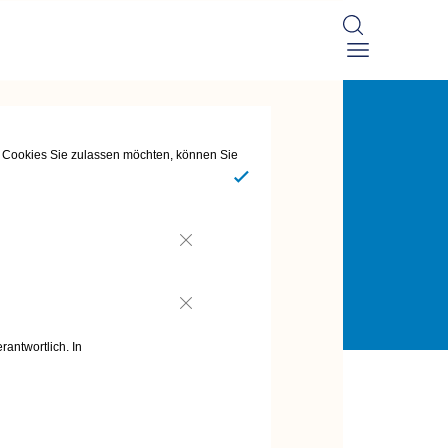
he Cookies Sie zulassen möchten, können Sie
Ja
Nein
Nein
rantwortlich. In