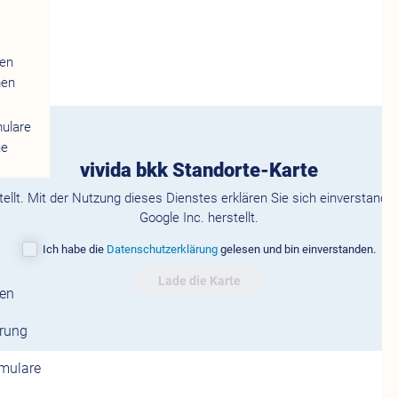
gen
men
mulare
ne
vivida bkk Standorte-Karte
tellt. Mit der Nutzung dieses Dienstes erklären Sie sich einverstand
Google Inc. herstellt.
Ich habe die
Datenschutzerklärung
gelesen und bin einverstanden.
Lade die Karte
gen
erung
rmulare