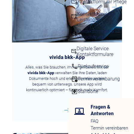
Kontaktformular Pflege
Kontaktformulare
Leistungen
Kontaktformulare
Versicherung
Digitale Service
Kontaktformulare
vivida bkk-App
Rückrufservice
Alles, was Sie brauchen, immer griffbereit: Mit der
vivida bkk-App
verwalten Sie Ihre Daten, laden
Terminvereinbarung
Dokumente hoch und erledigen vieles andere
bequem von unterwegs. Unsere App wird
kontinuierlich optimiert – für noch mehr Komfort.
Standorte
Fragen &
Antworten
FAQ
Termin vereinbaren