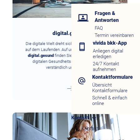
Fragen &
Antworten
FAQ
digital.gesund
Termin vereinbaren
vivida bkk-App
Die digitale Welt dreht sich schnell – wir halten Sie
auf dem Laufenden. Auf unserer Wissensplattform
Anliegen digital
digital.gesund
finden Sie alle wichtigen Infos zu
erledigen
digitalen Gesundheitsangeboten – einfach,
24/7 Kontakt
verständlich und praxisnah.
aufnehmen
Kontaktformulare
Übersicht
Kontaktformulare
Schnell & einfach
online
Kontakt
Kontakt