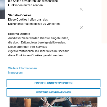
die Seiten navigieren und wesentliche
24/7 Kontakt
Funktionen nutzen können.
aufnehmen
Nein
Kontaktformulare
Statistik-Cookies
Diese Cookies helfen uns, das
Übersicht
Nutzungsverhalten besser zu verstehen.
Kontaktformulare
Schnell & unkompliziert – Unsere
Schnell & einfach
Nein
digitalen Services
Externe Dienste
online
Auf dieser Seite werden Dienste eingebunden,
Ob Zuhause, bei der Arbeit oder im Urlaub: Die digitalen
die durch Drittanbieter bereitgestellt werden.
Darum vivida bkk
Diese erbringen ihre Services
Services der vivida bkk stehen Ihnen rund um die Uhr zur
eigenverantwortlich. In Einzelfällen müssen für
Verfügung. Schnell und einfach.
vivida bkk
diese Funktionen Cookies gesetzt werden.
Auszeichnungen
Weitere Informationen
Impressum
Darum vivida bkk
EINSTELLUNGEN SPEICHERN
Über uns
WEITERE INFORMATIONEN
Ausbildung & Karriere
ALLE COOKIES AKZEPTIEREN
Weiterempfehlung