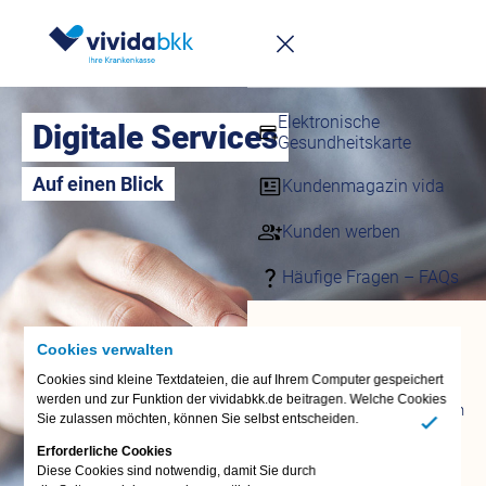
Infomappe
Downloadcenter
Elektronische
Digitale Services
Gesundheitskarte
Auf einen Blick
Kundenmagazin vida
Kunden werben
Häufige Fragen – FAQs
Fragen &
Cookies verwalten
Antworten
Cookies sind kleine Textdateien, die auf Ihrem Computer gespeichert
FAQ
werden und zur Funktion der vividabkk.de beitragen. Welche Cookies
Termin vereinbaren
Sie zulassen möchten, können Sie selbst entscheiden.
vivida bkk-App
Ja
Erforderliche Cookies
Anliegen digital
Diese Cookies sind notwendig, damit Sie durch
erledigen