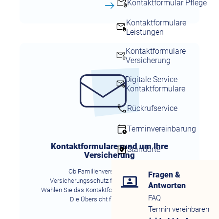
Kontaktformular Pflege
Kontaktformulare
Leistungen
Kontaktformulare
Versicherung
Digitale Service
Kontaktformulare
Rückrufservice
Terminvereinbarung
Kontaktformulare rund um Ihre
Standorte
Versicherung
Ob Familienversicherung oder
Fragen &
Versicherungsschutz für Studenten und Co.
Antworten
Wählen Sie das Kontaktformular zu Ihrem Thema.
FAQ
Die Übersicht finden Sie hier.
Termin vereinbaren