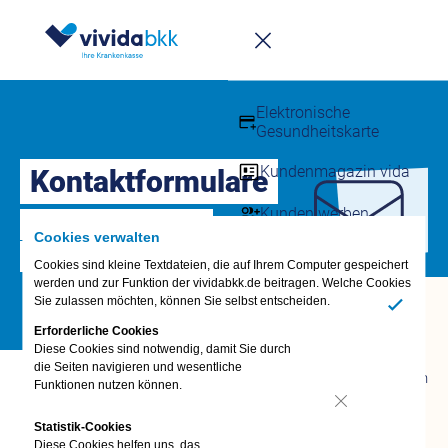
Infomappe
Downloadcenter
Elektronische
Gesundheitskarte
Kundenmagazin vida
Kontaktformulare
Kunden werben
Wie können wir Ihnen
Cookies verwalten
weiterhelfen?
Häufige Fragen – FAQs
Cookies sind kleine Textdateien, die auf Ihrem Computer gespeichert
werden und zur Funktion der vividabkk.de beitragen. Welche Cookies
Sie zulassen möchten, können Sie selbst entscheiden.
Fragen &
Ja
Antworten
Erforderliche Cookies
Diese Cookies sind notwendig, damit Sie durch
FAQ
die Seiten navigieren und wesentliche
Termin vereinbaren
Ihre Frage – Vivi hat die Antwort!
Funktionen nutzen können.
vivida bkk-App
Nein
Anliegen digital
Statistik-Cookies
Haben Sie eine Frage und möchten sofort eine Antwort?
erledigen
Diese Cookies helfen uns, das