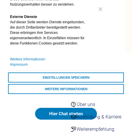
Nutzungsverhalten besser zu verstehen.
Unsere digitale Assistentin
Vivi
ist rund um die Uhr für
24/7 Kontakt
aufnehmen
Sie da – schnell, einfach und ohne Wartezeit!
Nein
Externe Dienste
Kontaktformulare
Auf dieser Seite werden Dienste eingebunden,
Übersicht
die durch Drittanbieter bereitgestellt werden.
Kontaktformulare
Diese erbringen ihre Services
Schnell & einfach
eigenverantwortlich. In Einzelfällen müssen für
online
diese Funktionen Cookies gesetzt werden.
Darum vivida bkk
Weitere Informationen
Impressum
vivida bkk
EINSTELLUNGEN SPEICHERN
Auszeichnungen
WEITERE INFORMATIONEN
Darum vivida bkk
ALLE COOKIES AKZEPTIEREN
Über uns
Hier Chat starten
Ausbildung & Karriere
Weiterempfehlung