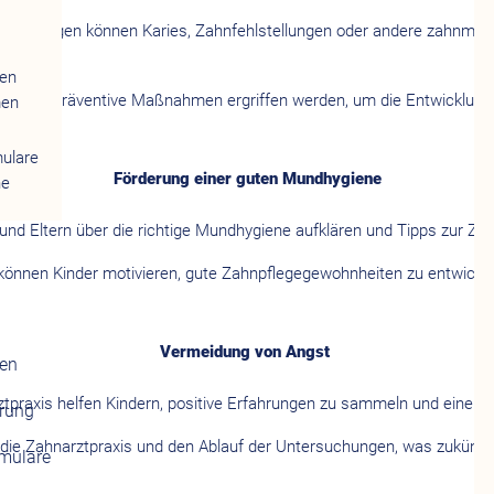
rsuchungen können Karies, Zahnfehlstellungen oder andere zahnmediz
gen
g können präventive Maßnahmen ergriffen werden, um die Entwicklung
men
mulare
Förderung einer guten Mundhygiene
ne
und Eltern über die richtige Mundhygiene aufklären und Tipps zur Za
können Kinder motivieren, gute Zahnpflegegewohnheiten zu entwickel
Vermeidung von Angst
gen
rztpraxis helfen Kindern, positive Erfahrungen zu sammeln und eine 
erung
 die Zahnarztpraxis und den Ablauf der Untersuchungen, was zukünft
rmulare