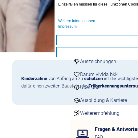
24/7 Kontakt aufneh
Einzelfällen müssen für diese Funktionen Cook
Kontaktformulare
Übersicht Kontaktfor
Weitere Informationen
Schnell & einfach onli
Impressum
Darum vivida bkk
vivida bkk
Auszeichnungen
Darum vivida bkk
Kinderzähne
von Anfang an zu
schützen
ist die wichtigs
dafür einen zweiten Baustein: die
Früherkennungsunters
Über uns
Ausbildung & Karriere
Weiterempfehlung
Fragen & Antworte
FAQ