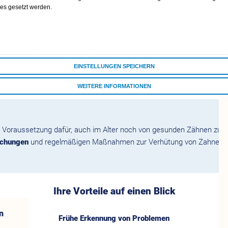
men
ies gesetzt werden.
mulare
ne
EINSTELLUNGEN SPEICHERN
WEITERE INFORMATIONEN
ALLE COOKIES AKZEPTIEREN
te Voraussetzung dafür, auch im Alter noch von gesunden Zähnen zu 
uchungen
und regelmäßigen Maßnahmen zur Verhütung von Zahnerkran
Ihre Vorteile auf einen Blick
n
Frühe Erkennung von Problemen