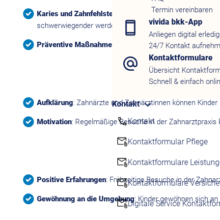
Termin vereinbaren
Karies und Zahnfehlstellungen
: Durch regelmäßige Unte
vivida bkk-App
schwerwiegender werden.
Anliegen digital erledi
Präventive Maßnahmen
: Bei der frühzeitigen Erkennun
24/7 Kontakt aufneh
Kontaktformulare
Übersicht Kontaktfor
Schnell & einfach onli
Aufklärung
: Zahnärzte und Zahnärztinnen können Kinder 
Kontakt
Kontakt
Motivation
: Regelmäßige Besuche in der Zahnarztpraxis 
Kontaktformular Pflege
Kontaktformulare Leistun
Positive Erfahrungen
: Frühzeitige Besuche in der Zahna
Kontaktformulare Versich
Gewöhnung an die Umgebung
: Kinder gewöhnen sich an
Digitale Service Kontaktfo