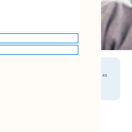
profitieren. Neben der Mundhygiene zu Hause braucht es
kungen durch den Zahnarzt oder die Zahnärztin.