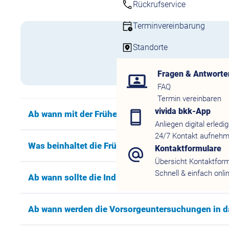
Rückrufservice
Terminvereinbarung
Standorte
Fragen & Antworte
FAQ
Termin vereinbaren
vivida bkk-App
Ab wann mit der Früherkennungsuntersuchung be
Anliegen digital erledi
24/7 Kontakt aufneh
Was beinhaltet die Früherkennungsuntersuchung?
Kontaktformulare
Übersicht Kontaktfor
Schnell & einfach onli
Ab wann sollte die Indivdualprohylaxe durchgefüh
Ab wann werden die Vorsorgeuntersuchungen in d