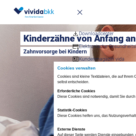
Newsletter
Infomappe
Downloadcenter
Kinderzähne von Anfang an
Elektronische Gesundheits
Zahnvorsorge bei Kindern
Kundenmagazin vida
Cookies verwalten
Kunden werben
Cookies sind kleine Textdateien, die auf Ihre
selbst entscheiden.
Häufige Fragen – FAQs
Erforderliche Cookies
Diese Cookies sind notwendig, damit Sie durch
Fragen & Antworte
FAQ
Statistik-Cookies
Termin vereinbaren
Diese Cookies helfen uns, das Nutzungsverhalt
vivida bkk-App
Externe Dienste
Anliegen digital erledi
Auf dieser Seite werden Dienste eingebunden, di