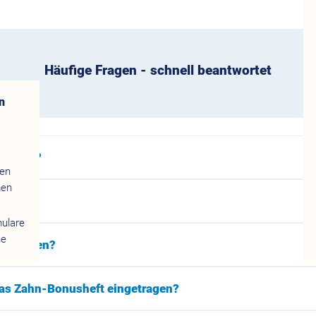
Häufige Fragen - schnell beantwortet
n
ginnen?
gen
men
mulare
ne
rt werden?
as Zahn-Bonusheft eingetragen?