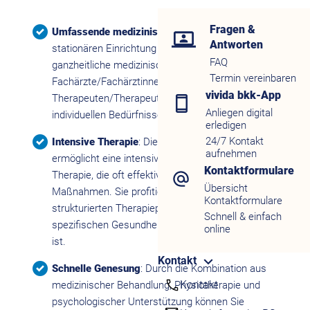
Fragen &
Umfassende medizinische Betreuung
: In einer
Antworten
stationären Einrichtung erhalten Sie eine
FAQ
ganzheitliche medizinische Betreuung durch
Termin vereinbaren
Fachärzte/Fachärztinnen und
vivida bkk-App
Therapeuten/Therapeutinnen, die auf Ihre
Anliegen digital
individuellen Bedürfnisse eingehen.
erledigen
24/7 Kontakt
Intensive Therapie
: Die stationäre Behandlung
aufnehmen
ermöglicht eine intensive und kontinuierliche
Kontaktformulare
Therapie, die oft effektiver ist als ambulante
Übersicht
Maßnahmen. Sie profitieren von einem
Kontaktformulare
strukturierten Therapieplan, der auf Ihre
Schnell & einfach
spezifischen Gesundheitsprobleme abgestimmt
online
ist.
Kontakt
Schnelle Genesung
: Durch die Kombination aus
Kontakt
medizinischer Behandlung, Physiotherapie und
psychologischer Unterstützung können Sie