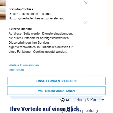
24/7 Kontakt
Nein
aufnehmen
Statistik-Cookies
Diese Cookies helfen uns, das
Kontaktformulare
Nutzungsverhalten besser zu verstehen.
Übersicht
Kontaktformulare
Nein
Externe Dienste
Schnell & einfach
Auf dieser Seite werden Dienste eingebunden,
online
die durch Drittanbieter bereitgestellt werden.
Eine
stationäre Vorsorge- und
Diese erbringen ihre Services
eigenverantwortlich. In Einzelfällen müssen für
Rehabilitationsmaßnahme
soll eine bereits
Darum vivida bkk
diese Funktionen Cookies gesetzt werden.
bestehende Krankheit oder gesundheitlichen
vivida bkk
Schaden heilen oder mildern. Sie kann nötig
Weitere Informationen
sein, wenn Sie durch die Krankheit körperlich,
Auszeichnungen
Impressum
geistig oder seelisch stark beeinträchtigt und
dadurch voraussichtlich dauerhaft im Alltag
Darum vivida bkk
EINSTELLUNGEN SPEICHERN
eingeschränkt werden oder es bereits sind.
Über uns
WEITERE INFORMATIONEN
Ausbildung & Karriere
ALLE COOKIES AKZEPTIEREN
Ihre Vorteile auf einen Blick:
Weiterempfehlung