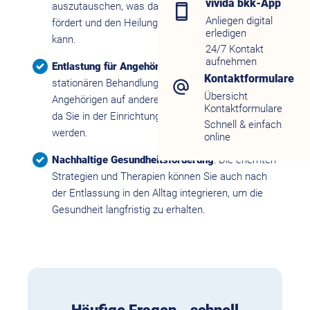
vivida bkk-App
auszutauschen, was das soziale Wohlbefinden
Anliegen digital
fördert und den Heilungsprozess unterstützen
erledigen
kann.
24/7 Kontakt
aufnehmen
Entlastung für Angehörige
: Während der
Kontaktformulare
stationären Behandlung können sich Ihre
Übersicht
Angehörigen auf andere Aufgaben konzentrieren,
Kontaktformulare
da Sie in der Einrichtung rund um die Uhr betreut
Schnell & einfach
werden.
online
Nachhaltige Gesundheitsförderung
: Die erlernten
Strategien und Therapien können Sie auch nach
der Entlassung in den Alltag integrieren, um die
Gesundheit langfristig zu erhalten.