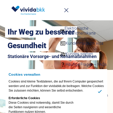
Infomappe
Downloadcenter
Elektronische
Ihr Weg zu besserer
Gesundheitskarte
Kundenmagazin vida
Gesundheit
Kunden werben
Stationäre Vorsorge- und Rehamaßnahmen
Häufige Fragen – FAQs
Cookies verwalten
Fragen &
Cookies sind kleine Textdateien, die auf Ihrem Computer gespeichert
Antworten
werden und zur Funktion der vividabkk.de beitragen. Welche Cookies
FAQ
Sie zulassen möchten, können Sie selbst entscheiden.
Termin vereinbaren
Ja
Erforderliche Cookies
vivida bkk-App
Diese Cookies sind notwendig, damit Sie durch
die Seiten navigieren und wesentliche
Anliegen digital
Funktionen nutzen können.
erledigen