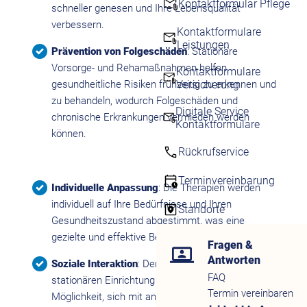
Kontaktformular Pflege
schneller genesen und Ihre Lebensqualität
verbessern.
Kontaktformulare
Leistungen
Prävention von Folgeschäden
: Stationäre
Vorsorge- und Rehamaßnahmen helfen,
Kontaktformulare
Versicherung
gesundheitliche Risiken frühzeitig zu erkennen und
zu behandeln, wodurch Folgeschäden und
Digitale Service
chronische Erkrankungen vermieden werden
Kontaktformulare
können.
Rückrufservice
Terminvereinbarung
Individuelle Anpassung
: Die Therapien werden
individuell auf Ihre Bedürfnisse und Ihren
Standorte
Gesundheitszustand abgestimmt, was eine
gezielte und effektive Behandlung ermöglicht.
Fragen &
Antworten
Soziale Interaktion
: Der Aufenthalt in einer
FAQ
stationären Einrichtung bietet Ihnen die
Termin vereinbaren
Möglichkeit, sich mit anderen Patienten