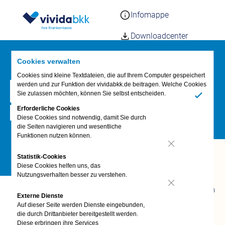
Infomappe
Downloadcenter
Elektronische
Cookies verwalten
Gesundheitskarte
Cookies sind kleine Textdateien, die auf Ihrem Computer gespeichert
werden und zur Funktion der vividabkk.de beitragen. Welche Cookies
Kundenmagazin vida
Gesundheitsreisen
Sie zulassen möchten, können Sie selbst entscheiden.
Ja
Kunden werben
Erforderliche Cookies
Jetzt informieren
Diese Cookies sind notwendig, damit Sie durch
die Seiten navigieren und wesentliche
Häufige Fragen – FAQs
Funktionen nutzen können.
Nein
Fragen &
Statistik-Cookies
Antworten
Diese Cookies helfen uns, das
Nutzungsverhalten besser zu verstehen.
FAQ
Termin vereinbaren
Nein
Externe Dienste
vivida bkk-App
Auf dieser Seite werden Dienste eingebunden,
Anliegen digital
die durch Drittanbieter bereitgestellt werden.
erledigen
Diese erbringen ihre Services