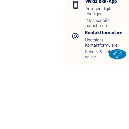
vivida bkk-App
Anliegen digital
erledigen
24/7 Kontakt
aufnehmen
Kontaktformulare
Übersicht
Chat 
Kontaktformulare
Schnell & einfach
online
K
Chat
vivi
App
Servi
Kontakt
d
Wissen
J