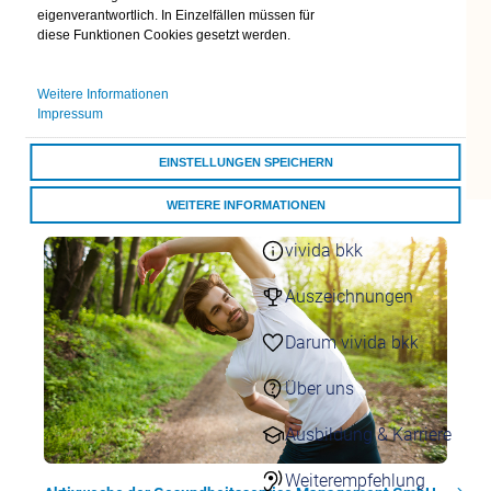
eigenverantwortlich. In Einzelfällen müssen für
24/7 Kontakt
diese Funktionen Cookies gesetzt werden.
aufnehmen
Kontaktformulare
Weitere Informationen
Übersicht
Impressum
Kontaktformulare
Schnell & einfach
online
EINSTELLUNGEN SPEICHERN
fit for well von AKON
WEITERE INFORMATIONEN
Darum vivida bkk
vivida bkk
ALLE COOKIES AKZEPTIEREN
Auszeichnungen
Darum vivida bkk
Über uns
Ausbildung & Karriere
Weiterempfehlung