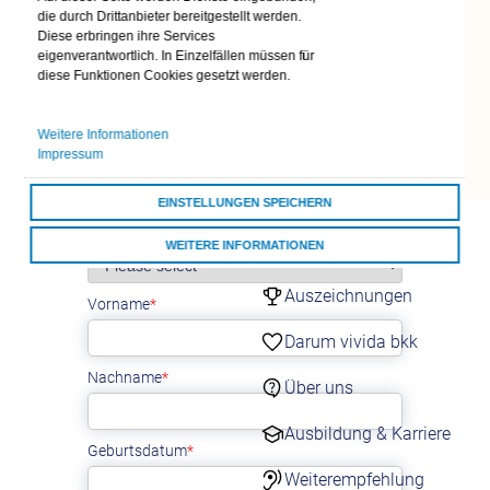
die durch Drittanbieter bereitgestellt werden.
24/7 Kontakt
Diese erbringen ihre Services
aufnehmen
eigenverantwortlich. In Einzelfällen müssen für
Kontaktformulare
diese Funktionen Cookies gesetzt werden.
Übersicht
Kontaktformulare
Weitere Informationen
Schnell & einfach
Impressum
online
EINSTELLUNGEN SPEICHERN
Darum vivida bkk
WEITERE INFORMATIONEN
vivida bkk
ALLE COOKIES AKZEPTIEREN
Auszeichnungen
Darum vivida bkk
Über uns
Ausbildung & Karriere
Weiterempfehlung