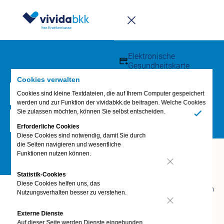
Infomappe
Downloadcenter
Elektronische
Gesundheitskarte
Cookies verwalten
Kundenmagazin vida
ePA - elektronische
Cookies sind kleine Textdateien, die auf Ihrem Computer gespeichert
werden und zur Funktion der vividabkk.de beitragen. Welche Cookies
Kunden werben
Sie zulassen möchten, können Sie selbst entscheiden.
Patientenakte
Ja
Häufige Fragen – FAQs
Erforderliche Cookies
Diese Cookies sind notwendig, damit Sie durch
die Seiten navigieren und wesentliche
Fragen &
Funktionen nutzen können.
Antworten
Nein
Statistik-Cookies
FAQ
Diese Cookies helfen uns, das
Termin vereinbaren
Nutzungsverhalten besser zu verstehen.
vivida bkk-App
Nein
Anliegen digital
Externe Dienste
erledigen
Auf dieser Seite werden Dienste eingebunden,