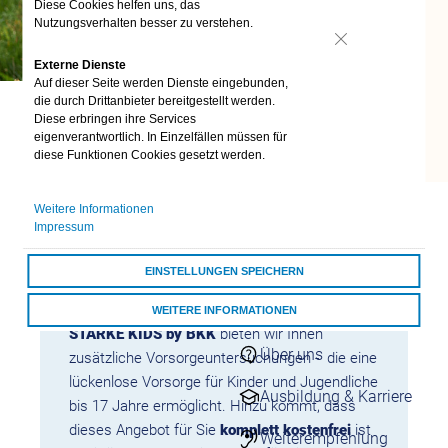
Diese Cookies helfen uns, das
24/7 Kontakt
Nutzungsverhalten besser zu verstehen.
aufnehmen
Nein
Kontaktformulare
Externe Dienste
Auf dieser Seite werden Dienste eingebunden,
Übersicht
die durch Drittanbieter bereitgestellt werden.
Kontaktformulare
Diese erbringen ihre Services
Schnell & einfach
eigenverantwortlich. In Einzelfällen müssen für
online
diese Funktionen Cookies gesetzt werden.
Für unsere Kinder wollen wir immer nur das
Beste. Deswegen fördert und unterstützt die
Darum vivida bkk
Weitere Informationen
vivida bkk zusammen mit dem Berufsverband
vivida bkk
Impressum
der Kinder und Jugendärzte die gesunde
Entwicklung Ihres Kindes weit über die
Auszeichnungen
EINSTELLUNGEN SPEICHERN
Leistungen der gesetzlichen Regelversorgung
hinaus. Mit dem Gesundheitsprogramm
Darum vivida bkk
WEITERE INFORMATIONEN
STARKE KIDS by BKK
bieten wir Ihnen
ALLE COOKIES AKZEPTIEREN
Über uns
zusätzliche Vorsorgeuntersuchungen - die eine
lückenlose Vorsorge für Kinder und Jugendliche
Ausbildung & Karriere
bis 17 Jahre ermöglicht. Hinzu kommt, dass
dieses Angebot für Sie
komplett kostenfrei
ist
Weiterempfehlung