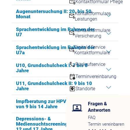
Kontaktformular Pflege
Augenuntersuchung II: 20. bis 50.
Kontaktformulare
Monat
Leistungen
Sprachentwicklung im Rahmen der
Kontaktformulare
U7
Versicherung
Digitale Service
Sprachentwicklung im Rahmen der
U7a
Kontaktformulare
Rückrufservice
U10, Grundschulcheck I: 7 bis 8
Jahre
Terminvereinbarung
U11, Grundschulcheck II: 9 bis 10
Jahre
Standorte
Impfberatung zur HPV-Impfung:
Fragen &
von 9 bis 14 Jahre
Antworten
FAQ
Depressions- &
Mediensuchtscreening: zwischen
Termin vereinbaren
12 und 17 Jahre