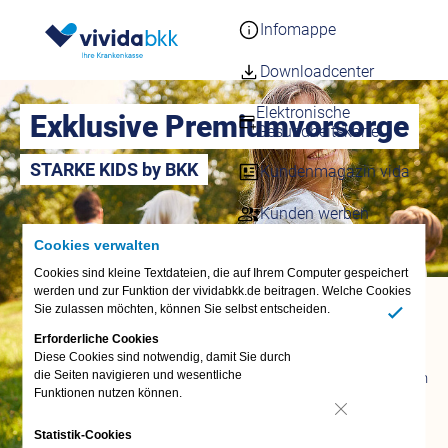
Infomappe
Downloadcenter
Elektronische
Exklusive Premiumvorsorge
Gesundheitskarte
STARKE KIDS by BKK
Kundenmagazin vida
Kunden werben
Cookies verwalten
Häufige Fragen – FAQs
Cookies sind kleine Textdateien, die auf Ihrem Computer gespeichert
werden und zur Funktion der vividabkk.de beitragen. Welche Cookies
Fragen &
Sie zulassen möchten, können Sie selbst entscheiden.
Antworten
Ja
Erforderliche Cookies
FAQ
Diese Cookies sind notwendig, damit Sie durch
die Seiten navigieren und wesentliche
Termin vereinbaren
Funktionen nutzen können.
vivida bkk-App
Anliegen digital
Nein
Statistik-Cookies
erledigen