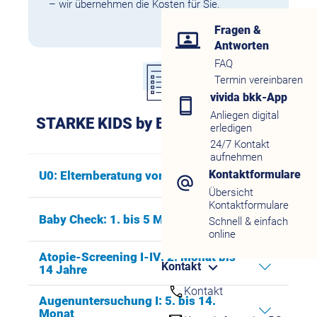
– wir übernehmen die Kosten für Sie.
Fragen &
Antworten
FAQ
Termin vereinbaren
vivida bkk-App
Anliegen digital
STARKE KIDS by BKK im Überblick:
erledigen
24/7 Kontakt
aufnehmen
Kontaktformulare
U0: Elternberatung vor der Geburt
Übersicht
Kontaktformulare
Baby Check: 1. bis 5 Monat
Schnell & einfach
online
Atopie-Screening I-IV: 2. Monat bis
Kontakt
14 Jahre
Kontakt
Augenuntersuchung I: 5. bis 14.
Monat