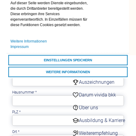
Auf dieser Seite werden Dienste eingebunden,
24/7 Kontakt
die durch Drittanbieter bereitgestellt werden.
aufnehmen
Diese erbringen ihre Services
Anrede
*
Kontaktformulare
eigenverantwortlich. In Einzelfällen müssen für
bitte wählen
diese Funktionen Cookies gesetzt werden.
Übersicht
Kontaktformulare
Vorname
*
Schnell & einfach
Weitere Informationen
online
Impressum
Nachname
*
Darum vivida bkk
EINSTELLUNGEN SPEICHERN
vivida bkk
WEITERE INFORMATIONEN
Straße
*
Auszeichnungen
ALLE COOKIES AKZEPTIEREN
Hausnummer
*
Darum vivida bkk
Über uns
PLZ
*
Ausbildung & Karriere
Ort
*
Weiterempfehlung