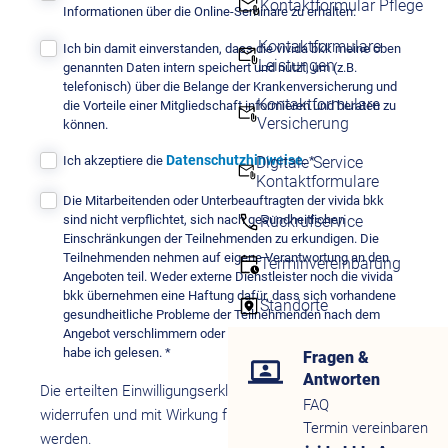
Kontaktformular Pflege
Informationen über die Online-Seminare zu erhalten.
Kontaktformulare
Ich bin damit einverstanden, dass die vivida bkk meine oben
Leistungen
genannten Daten intern speichert und nutzt, um (z.B.
telefonisch) über die Belange der Krankenversicherung und
Kontaktformulare
die Vorteile einer Mitgliedschaft informieren und beraten zu
Versicherung
können.
Datenschutzhinweise
Digitale Service
Ich akzeptiere die
.
*
Kontaktformulare
Die Mitarbeitenden oder Unterbeauftragten der vivida bkk
sind nicht verpflichtet, sich nach gesundheitlichen
Rückrufservice
Einschränkungen der Teilnehmenden zu erkundigen. Die
Teilnehmenden nehmen auf eigene Verantwortung an den
Terminvereinbarung
Angeboten teil. Weder externe Dienstleister noch die vivida
bkk übernehmen eine Haftung dafür, dass sich vorhandene
Standorte
gesundheitliche Probleme der Teilnehmenden nach dem
Angebot verschlimmern oder verschlechtern. Den Hinweis
habe ich gelesen.
*
Fragen &
Antworten
Die erteilten Einwilligungserklärungen können jederzeit
FAQ
widerrufen und mit Wirkung für die Zukunft abgeändert
Termin vereinbaren
werden.