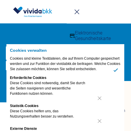
Infomappe
Downloadcenter
Elektronische
Gesundheitskarte
Kundenmagazin vida
Anmeldung
Cookies verwalten
Cookies sind kleine Textdateien, die auf Ihrem Computer gespeichert
Kunden werben
werden und zur Funktion der vividabkk.de beitragen. Welche Cookies
Familienyoga
Sie zulassen möchten, können Sie selbst entscheiden.
Häufige Fragen – FAQs
Ja
Erforderliche Cookies
Diese Cookies sind notwendig, damit Sie durch
die Seiten navigieren und wesentliche
Fragen &
Funktionen nutzen können.
Antworten
FAQ
Nein
Statistik-Cookies
Termin vereinbaren
Diese Cookies helfen uns, das
Hier können Sie sich schnell und einfach online für
Nutzungsverhalten besser zu verstehen.
vivida bkk-App
unsere Videoplattform zum Kurs "Familienyoga"
Anliegen digital
Nein
anmelden. Wir freuen uns auf Sie.
Externe Dienste
erledigen