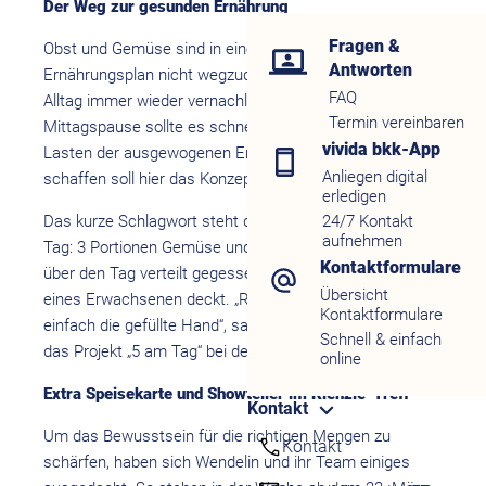
Der Weg zur gesunden Ernährung
Fragen &
Obst und Gemüse sind in einem ausgewogenen
Antworten
Ernährungsplan nicht wegzudenken, werden aber im
FAQ
Alltag immer wieder vernachlässigt. Gerade in der
Termin vereinbaren
Mittagspause sollte es schnell gehen, was oftmals zu
vivida bkk-App
Lasten der ausgewogenen Ernährung geht. Abhilfe
Anliegen digital
schaffen soll hier das Konzept „5 am Tag“.
erledigen
Das kurze Schlagwort steht dabei für 5 Portionen am
24/7 Kontakt
aufnehmen
Tag: 3 Portionen Gemüse und 2 Portionen Obst sollen
Kontaktformulare
über den Tag verteilt gegessen werden, was den Bedarf
Übersicht
eines Erwachsenen deckt. „Richtlinie der Menge ist
Kontaktformulare
einfach die gefüllte Hand“, sagt Natascha Wendelin, die
Schnell & einfach
das Projekt „5 am Tag“ bei der Schwenninger leitet.
online
Extra Speisekarte und Showteller im Kienzle-Treff
Kontakt
Um das Bewusstsein für die richtigen Mengen zu
Kontakt
schärfen, haben sich Wendelin und ihr Team einiges