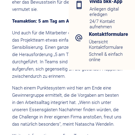
vivida bkk-App
eher das Bewusstsein für die richtigen Mengen“,
Anliegen digital
vermutet sie.
erledigen
Teamaktion: 5 am Tag am Arbeitsplatz
24/7 Kontakt
aufnehmen
Und auch für die Mitarbeiter der Krankenkasse hat sich
Kontaktformulare
das Projektteam etwas einfallen lassen und setzt auch
Übersicht
Sensibilisierung. Einen ganzen Monat lang wird deshalb
Kontaktformulare
Schnell & einfach
die Herausforderung „5 am Tag am Arbeitsplatz“
online
durchgeführt. In Teams sind hier die Mitarbeiter dazu
aufgerufen, sich gegenseitig an die gesunden Häppchen
zwischendurch zu erinnern.
Nach einem Punktesystem wird hier am Ende eine
Gewinnergruppe ermittelt, die die Vorgaben am besten
in den Arbeitsalltag integriert hat. „Wenn sich unter
unseren Essensgästen Nachahmer finden würden, die
die Challenge in ihrer eigenen Firma anstoßen, freut uns
das natürlich besonders“, meint Natascha Wendelin.