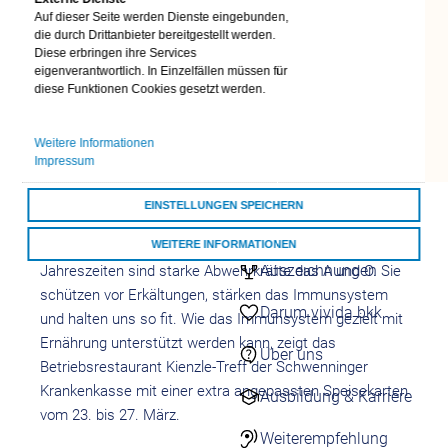
Mit einer Handvoll
Auf dieser Seite werden Dienste eingebunden,
24/7 Kontakt
die durch Drittanbieter bereitgestellt werden.
aufnehmen
gesünder leben
Diese erbringen ihre Services
Kontaktformulare
eigenverantwortlich. In Einzelfällen müssen für
Besonderer Speiseplan des
Übersicht
diese Funktionen Cookies gesetzt werden.
Kontaktformulare
Betriebsrestaurants „Kienzle-Treff“ der
Schnell & einfach
Weitere Informationen
Schwenninger Krankenkasse will
online
Impressum
sensibilisieren
Darum vivida bkk
EINSTELLUNGEN SPEICHERN
vivida bkk
Villingen-Schwenningen
WEITERE INFORMATIONEN
– Gerade in den kalten
Auszeichnungen
Jahreszeiten sind starke Abwehrkräfte das A und O. Sie
ALLE COOKIES AKZEPTIEREN
schützen vor Erkältungen, stärken das Immunsystem
Darum vivida bkk
und halten uns so fit. Wie das Immunsystem gezielt mit
Ernährung unterstützt werden kann, zeigt das
Über uns
Betriebsrestaurant Kienzle-Treff der Schwenninger
Krankenkasse mit einer extra angepassten Speisekarten
Ausbildung & Karriere
vom 23. bis 27. März.
Weiterempfehlung