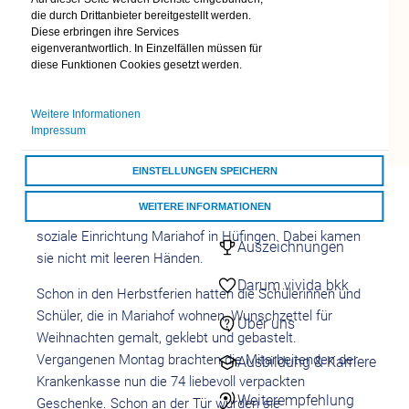
Mariahof: Bescheidene
die durch Drittanbieter bereitgestellt werden.
24/7 Kontakt
Diese erbringen ihre Services
aufnehmen
Weihnachtswünsche
eigenverantwortlich. In Einzelfällen müssen für
Kontaktformulare
diese Funktionen Cookies gesetzt werden.
Auszubildende der vivida bkk verteilen
Übersicht
Kontaktformulare
Geschenke
Weitere Informationen
Schnell & einfach
Impressum
online
Villingen-Schwenningen / Hüfingen
– Es ist bereits zu
EINSTELLUNGEN SPEICHERN
Darum vivida bkk
einer vorweihnachtlichen Tradition geworden: Zum
vivida bkk
WEITERE INFORMATIONEN
zehnten Mal besuchten Mitarbeitende der vivida bkk die
soziale Einrichtung Mariahof in Hüfingen. Dabei kamen
ALLE COOKIES AKZEPTIEREN
Auszeichnungen
sie nicht mit leeren Händen.
Darum vivida bkk
Schon in den Herbstferien hatten die Schülerinnen und
Schüler, die in Mariahof wohnen, Wunschzettel für
Über uns
Weihnachten gemalt, geklebt und gebastelt.
Vergangenen Montag brachten die Mitarbeitenden der
Ausbildung & Karriere
Krankenkasse nun die 74 liebevoll verpackten
Weiterempfehlung
Geschenke. Schon an der Tür wurden sie