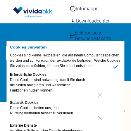
Infomappe
Downloadcenter
Elektronische
Gesundheitskarte
Cookies verwalten
Kundenmagazin vida
Pressemitteilung
Cookies sind kleine Textdateien, die auf Ihrem Computer gespeichert
werden und zur Funktion der vividabkk.de beitragen. Welche Cookies
Kunden werben
Sie zulassen möchten, können Sie selbst entscheiden.
Ja
Häufige Fragen – FAQs
Erforderliche Cookies
Diese Cookies sind notwendig, damit Sie durch
die Seiten navigieren und wesentliche
Fragen &
Funktionen nutzen können.
Antworten
Nein
Statistik-Cookies
FAQ
Diese Cookies helfen uns, das
Termin vereinbaren
Zur Übersicht
Nutzungsverhalten besser zu verstehen.
vivida bkk-App
Nein
Anliegen digital
Externe Dienste
19. Dezember 2023
erledigen
Auf dieser Seite werden Dienste eingebunden,