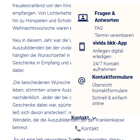
freudestrahlend von den Kindern und Jugendlichen
empfangen. Von Lichterketten über Sammelkarten bis
Fragen &
Antworten
hin zu Hörspielen und Schokolade – die
Weihnachtswünsche waren einfach.
FAQ
Termin vereinbaren
Neu in diesem Jahr war die Unterstützung der
vivida bkk-App
Auszubildenden bei der vivida bkk. Die Nachwuchskräfte
Anliegen digital
hängten die Wunschzettel in der Zentrale auf, nahmen
erledigen
Geschenke in Empfang und waren bei der Übergabe
24/7 Kontakt
aufnehmen
dabei.
Kontaktformulare
„Die bescheidenen Wünsche der Kinder, die in Mariahof
Übersicht
leben, stimmten unsere Auszubilden tatsächlich
Kontaktformulare
nachdenklich. Jeder der bei der Übergabe der
Schnell & einfach
online
Geschenke dabei war, spürte die Freude der Kinder und
ließ sich davon anstecken“, resümiert Natascha
Kontakt
Wendelin, die die Auszubildenden bei der Krankenkasse
betreut.
Kontakt
„Es ist eine lieb gewordene Tradition geworden, dass