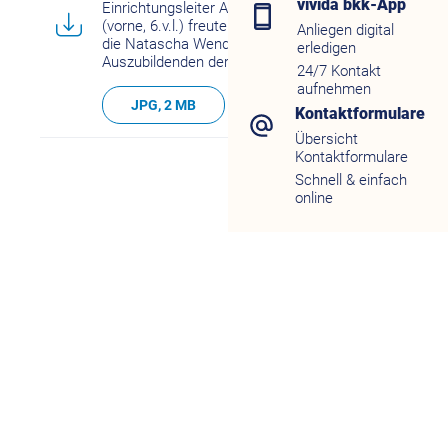
vivida bkk-App
Einrichtungsleiter Alexander Trieschmann
(vorne, 6.v.l.) freuten sich über die Geschenke,
Anliegen digital
die Natascha Wendelin (hinten links) und die
erledigen
Auszubildenden der vivida bkk mitbrachten.
24/7 Kontakt
aufnehmen
JPG, 2 MB
Kontaktformulare
Übersicht
Kontaktformulare
Schnell & einfach
online