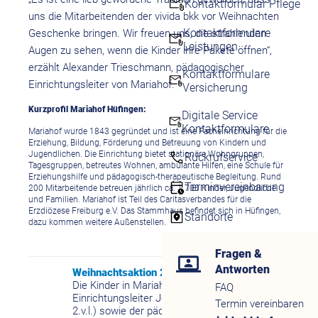
Kontaktformular Pflege
uns die Mitarbeitenden der vivida bkk vor Weihnachten
Kontaktformulare
Geschenke bringen. Wir freuen uns, die strahlenden
Leistungen
Augen zu sehen, wenn die Kinder ihre Pakete öffnen“,
erzählt Alexander Trieschmann, pädagogischer
Kontaktformulare
Einrichtungsleiter von Mariahof.
Versicherung
Kurzprofil Mariahof Hüfingen:
Digitale Service
Kontaktformulare
Mariahof wurde 1843 gegründet und ist eine Facheinrichtung für die
Erziehung, Bildung, Förderung und Betreuung von Kindern und
Jugendlichen. Die Einrichtung bietet stationäre Wohngruppen,
Rückrufservice
Tagesgruppen, betreutes Wohnen, ambulante Hilfen, eine Schule für
Erziehungshilfe und pädagogisch-therapeutische Begleitung. Rund
Terminvereinbarung
200 Mitarbeitende betreuen jährlich ca. 1.700 Kinder, Jugendliche
und Familien. Mariahof ist Teil des Caritasverbandes für die
Erzdiözese Freiburg e.V. Das Stammhaus befindet sich in Hüfingen,
Standorte
dazu kommen weitere Außenstellen.
Fragen &
Antworten
Weihnachtsaktion 2023
Die Kinder in Mariahof, der kaufmännische
FAQ
Einrichtungsleiter Joachim Bucher (hinten,
Termin vereinbaren
2.v.l.) sowie der pädagogische