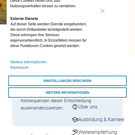
Diese Cookies helfen uns, das
24/7 Kontakt
Nutzungsverhalten besser zu verstehen.
aufnehmen
Nein
Kontaktformulare
Externe Dienste
Auf dieser Seite werden Dienste eingebunden,
Übersicht
die durch Drittanbieter bereitgestellt werden.
Kontaktformulare
Diese erbringen ihre Services
Schnell & einfach
eigenverantwortlich. In Einzelfällen müssen für
online
diese Funktionen Cookies gesetzt werden.
Die
Sterilisation
ist eine langfristige,
zuverlässige Verhütungsmethode, die für viele
Darum vivida bkk
Weitere Informationen
Menschen eine Lösung darstellt, wenn der
Impressum
vivida bkk
Kinderwunsch nicht mehr besteht. Sie kann
sowohl für Frauen als auch für Männer
Auszeichnungen
EINSTELLUNGEN SPEICHERN
durchgeführt werden, und es ist wichtig, sich
WEITERE INFORMATIONEN
vorher gründlich mit den Auswirkungen und den
Darum vivida bkk
Konsequenzen dieser Entscheidung
ALLE COOKIES AKZEPTIEREN
Über uns
auseinanderzusetzen.
Ausbildung & Karriere
Weiterempfehlung