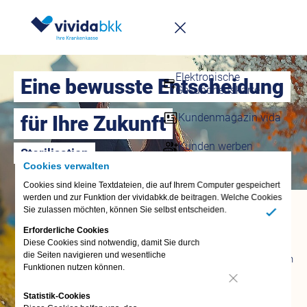
Infomappe
Downloadcenter
Elektronische
Eine bewusste Entscheidung
Gesundheitskarte
Kundenmagazin vida
für Ihre Zukunft
Kunden werben
Sterilisation
Cookies verwalten
Häufige Fragen – FAQs
Cookies sind kleine Textdateien, die auf Ihrem Computer gespeichert
werden und zur Funktion der vividabkk.de beitragen. Welche Cookies
Fragen &
Sie zulassen möchten, können Sie selbst entscheiden.
Antworten
Ja
Erforderliche Cookies
FAQ
Diese Cookies sind notwendig, damit Sie durch
die Seiten navigieren und wesentliche
Termin vereinbaren
Funktionen nutzen können.
vivida bkk-App
Nein
Anliegen digital
Statistik-Cookies
erledigen