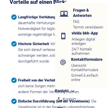
Vorteile auf einen Blick:
Fragen &
Antworten
Langfristige Verhütung
: Sterilisation ist eine
FAQ
dauerhafte Verhütungsmethode ohne die
Termin vereinbaren
Notwendigkeit für tägliche, monatliche oder
vivida bkk-App
sonstige regelmäßige Maßnahmen.
Anliegen digital
erledigen
Höchste Sicherheit
: Mit einer Sterilisation können
24/7 Kontakt
Sie sich darauf verlassen, dass Sie nicht ungewollt
aufnehmen
schwanger werden, solange der Eingriff korrekt
Kontaktformulare
durchgeführt wurde.
Übersicht
Kontaktformulare
Schnell & einfach
online
Freiheit von der Verhütungsroutine
: Sie müssen
sich keine Sorgen mehr über Pillen, Kondome oder
Kontakt
andere Formen der Verhütung machen.
Kontakt
Einfache Durchführung (bei der Vasektomie)
: Die
Vasektomie ist in der Regel ein unkomplizierterer