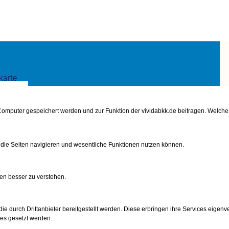
karte
fach
m Computer gespeichert werden und zur Funktion der vividabkk.de beitragen. Welc
 die Seiten navigieren und wesentliche Funktionen nutzen können.
n
en besser zu verstehen.
e durch Drittanbieter bereitgestellt werden. Diese erbringen ihre Services eigenve
gen
ies gesetzt werden.
Ärztin erhalten? Ob Prothese, Rollstuhl oder Hörgerät – wir zeigen Ihn