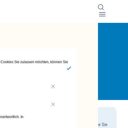
he Cookies Sie zulassen möchten, können Sie
Ja
Nein
Nein
rantwortlich. In
en, wie Sie schnell an Ihr
Hilfsmittel
kommen und wie Sie