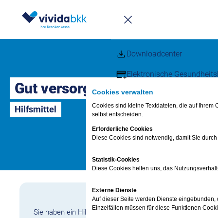
Newsletter
Infomappe
Downloadcenter
Elektronische Gesundheits
Gut versorgt – schnell und ein
Cookies verwalten
Kundenmagazin vida
Cookies sind kleine Textdateien, die auf Ihre
Hilfsmittel
Kunden werben
selbst entscheiden.
Erforderliche Cookies
Häufige Fragen – FAQs
Diese Cookies sind notwendig, damit Sie durch
Fragen & Antworte
Statistik-Cookies
Diese Cookies helfen uns, das Nutzungsverhalt
FAQ
Termin vereinbaren
Externe Dienste
vivida bkk-App
Auf dieser Seite werden Dienste eingebunden, di
Anliegen digital erledi
Einzelfällen müssen für diese Funktionen Cook
Sie haben ein Hilfsmittel-Rezept von Ihrem Arzt oder Ihrer 