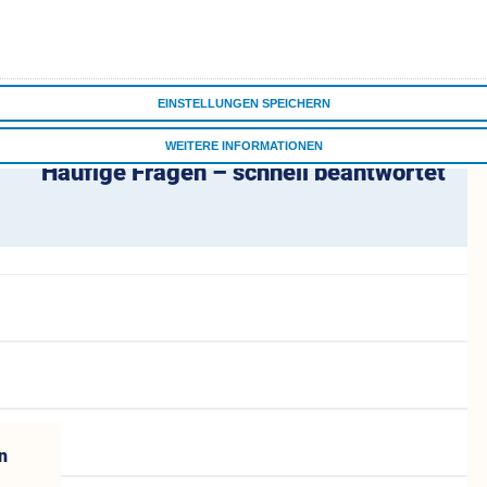
men
 vivida bkk sind Sie gut versorgt und bestens informiert.
mulare
ne
EINSTELLUNGEN SPEICHERN
WEITERE INFORMATIONEN
Häufige Fragen – schnell beantwortet
ALLE COOKIES AKZEPTIEREN
n