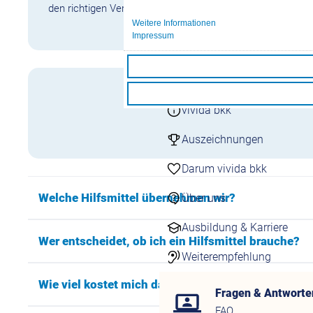
24/7 Kontakt aufneh
den richtigen Vertragspartner in Ihrer Nähe finden. Mit der
Kontaktformulare
Weitere Informationen
Impressum
Übersicht Kontaktfor
Schnell & einfach onli
Darum vivida bkk
vivida bkk
Auszeichnungen
Darum vivida bkk
Welche Hilfsmittel übernehmen wir?
Über uns
Ausbildung & Karriere
Wer entscheidet, ob ich ein Hilfsmittel brauche?
Weiterempfehlung
Wie viel kostet mich das Hilfsmittel?
Fragen & Antworte
FAQ